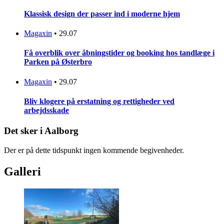
Klassisk design der passer ind i moderne hjem
Magaxin
•
29.07
Få overblik over åbningstider og booking hos tandlæge i
Parken på Østerbro
Magaxin
•
29.07
Bliv klogere på erstatning og rettigheder ved
arbejdsskade
Det sker i Aalborg
Der er på dette tidspunkt ingen kommende begivenheder.
Galleri