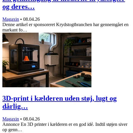
og deres…
Magaxin
•
08.04.26
Denne artikel er sponsoreret Krydstogtbranchen har gennemgået en
markant fo…
3D-print i kælderen uden støj, lugt og
dårlig…
Magaxin
•
08.04.26
Annonce En 3D printer i kælderen er en god idé. Indtil støjen siver
op genn…