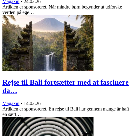
Magaxin
•
24.02.26
Artiklen er sponsoreret. Når mindre børn begynder at udforske
verden på ege…
Rejse til Bali fortsætter med at fascinere
da…
Magaxin
•
14.02.26
Artiklen er sponsoreret. En rejse til Bali har gennem mange år haft
en særl…