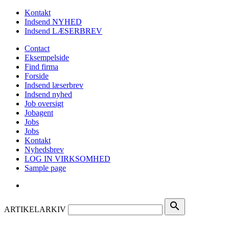
Kontakt
Indsend NYHED
Indsend LÆSERBREV
Contact
Eksempelside
Find firma
Forside
Indsend læserbrev
Indsend nyhed
Job oversigt
Jobagent
Jobs
Jobs
Kontakt
Nyhedsbrev
LOG IN VIRKSOMHED
Sample page
search
ARTIKELARKIV