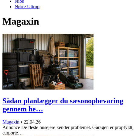
Nibe
Nørre Uttrup
Magaxin
Sådan planlægger du sæsonopbevaring
gennem he…
Magaxin
•
22.04.26
Annonce De fleste husejere kender problemet. Garagen er propfyldt,
carporte…