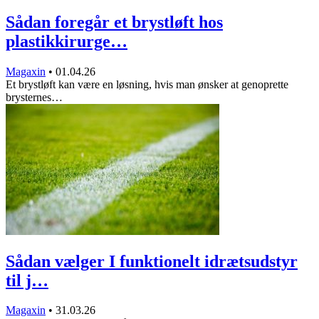
Sådan foregår et brystløft hos
plastikkirurge…
Magaxin
•
01.04.26
Et brystløft kan være en løsning, hvis man ønsker at genoprette
brysternes…
Sådan vælger I funktionelt idrætsudstyr
til j…
Magaxin
•
31.03.26