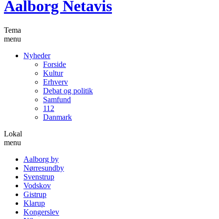
Aalborg Netavis
Tema
menu
Nyheder
Forside
Kultur
Erhverv
Debat og politik
Samfund
112
Danmark
Lokal
menu
Aalborg by
Nørresundby
Svenstrup
Vodskov
Gistrup
Klarup
Kongerslev