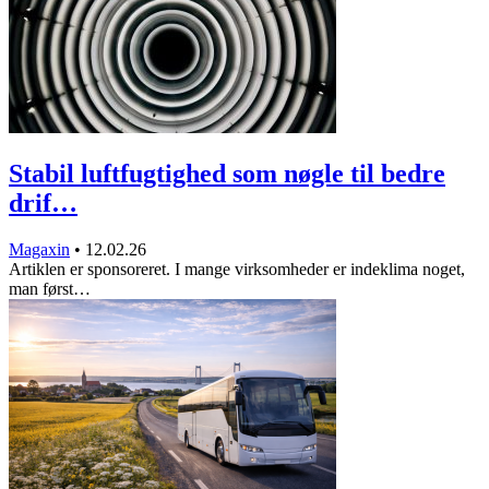
Stabil luftfugtighed som nøgle til bedre
drif…
Magaxin
•
12.02.26
Artiklen er sponsoreret. I mange virksomheder er indeklima noget,
man først…