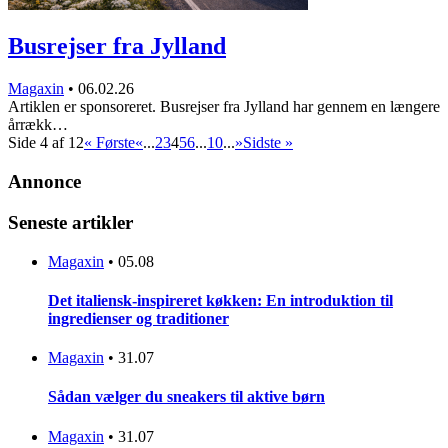
Busrejser fra Jylland
Magaxin
•
06.02.26
Artiklen er sponsoreret. Busrejser fra Jylland har gennem en længere
årrækk…
Side 4 af 12
« Første
«
...
2
3
4
5
6
...
10
...
»
Sidste »
Annonce
Seneste artikler
Magaxin
•
05.08
Det italiensk-inspireret køkken: En introduktion til
ingredienser og traditioner
Magaxin
•
31.07
Sådan vælger du sneakers til aktive børn
Magaxin
•
31.07