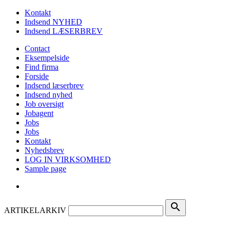
Kontakt
Indsend NYHED
Indsend LÆSERBREV
Contact
Eksempelside
Find firma
Forside
Indsend læserbrev
Indsend nyhed
Job oversigt
Jobagent
Jobs
Jobs
Kontakt
Nyhedsbrev
LOG IN VIRKSOMHED
Sample page
search
ARTIKELARKIV