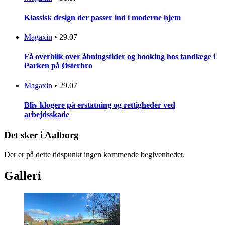
Klassisk design der passer ind i moderne hjem
Magaxin
•
29.07
Få overblik over åbningstider og booking hos tandlæge i
Parken på Østerbro
Magaxin
•
29.07
Bliv klogere på erstatning og rettigheder ved
arbejdsskade
Det sker i Aalborg
Der er på dette tidspunkt ingen kommende begivenheder.
Galleri