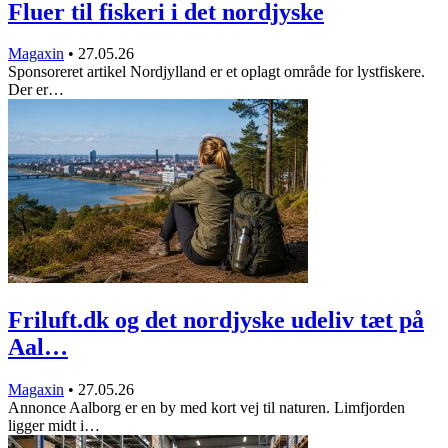
Fluer til fiskeri i det nordjyske
Magaxin
•
27.05.26
Sponsoreret artikel Nordjylland er et oplagt område for lystfiskere.
Der er…
Friluft.dk og det nordjyske udeliv tæt på
Aal…
Magaxin
•
27.05.26
Annonce Aalborg er en by med kort vej til naturen. Limfjorden
ligger midt i…