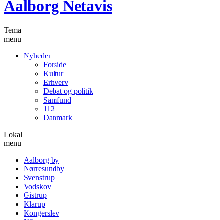
Aalborg Netavis
Tema
menu
Nyheder
Forside
Kultur
Erhverv
Debat og politik
Samfund
112
Danmark
Lokal
menu
Aalborg by
Nørresundby
Svenstrup
Vodskov
Gistrup
Klarup
Kongerslev