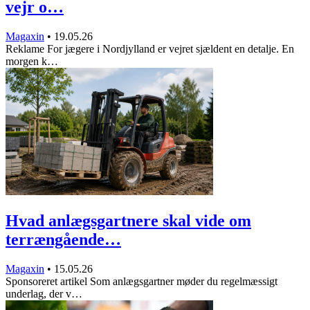
vejr o…
Magaxin
•
19.05.26
Reklame For jægere i Nordjylland er vejret sjældent en detalje. En
morgen k…
Hvad anlægsgartnere skal vide om
terrængående…
Magaxin
•
15.05.26
Sponsoreret artikel Som anlægsgartner møder du regelmæssigt
underlag, der v…