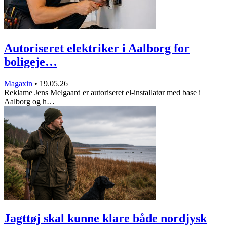
Autoriseret elektriker i Aalborg for
boligeje…
Magaxin
•
19.05.26
Reklame Jens Melgaard er autoriseret el-installatør med base i
Aalborg og h…
Jagttøj skal kunne klare både nordjysk