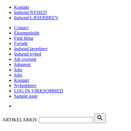
Kontakt
Indsend NYHED
Indsend LÆSERBREV
Contact
Eksempelside
Find firma
Forside
Indsend læserbrev
Indsend nyhed
Job oversigt
Jobagent
Jobs
Jobs
Kontakt
Nyhedsbrev
LOG IN VIRKSOMHED
Sample page
search
ARTIKELARKIV