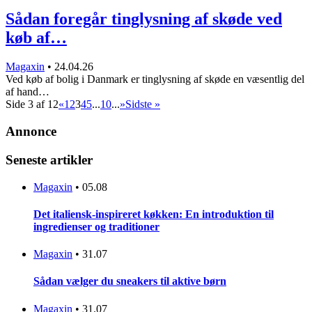
Sådan foregår tinglysning af skøde ved
køb af…
Magaxin
•
24.04.26
Ved køb af bolig i Danmark er tinglysning af skøde en væsentlig del
af hand…
Side 3 af 12
«
1
2
3
4
5
...
10
...
»
Sidste »
Annonce
Seneste artikler
Magaxin
•
05.08
Det italiensk-inspireret køkken: En introduktion til
ingredienser og traditioner
Magaxin
•
31.07
Sådan vælger du sneakers til aktive børn
Magaxin
•
31.07