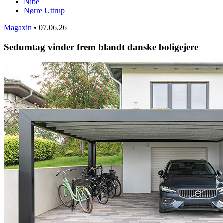
Nibe
Nørre Uttrup
Magaxin
•
07.06.26
Sedumtag vinder frem blandt danske boligejere