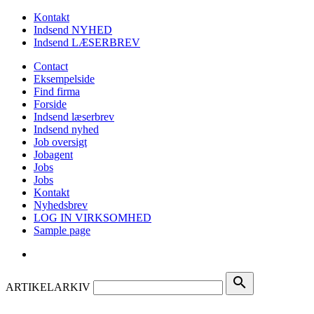
Kontakt
Indsend NYHED
Indsend LÆSERBREV
Contact
Eksempelside
Find firma
Forside
Indsend læserbrev
Indsend nyhed
Job oversigt
Jobagent
Jobs
Jobs
Kontakt
Nyhedsbrev
LOG IN VIRKSOMHED
Sample page
search
ARTIKELARKIV