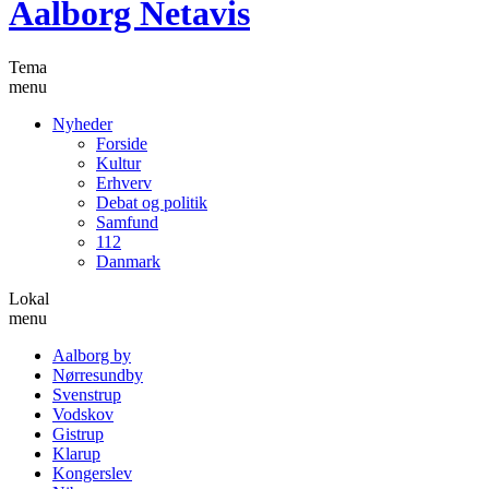
Aalborg Netavis
Tema
menu
Nyheder
Forside
Kultur
Erhverv
Debat og politik
Samfund
112
Danmark
Lokal
menu
Aalborg by
Nørresundby
Svenstrup
Vodskov
Gistrup
Klarup
Kongerslev