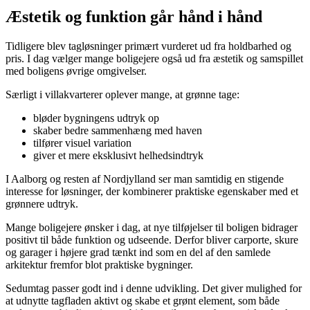
Æstetik og funktion går hånd i hånd
Tidligere blev tagløsninger primært vurderet ud fra holdbarhed og
pris. I dag vælger mange boligejere også ud fra æstetik og samspillet
med boligens øvrige omgivelser.
Særligt i villakvarterer oplever mange, at grønne tage:
bløder bygningens udtryk op
skaber bedre sammenhæng med haven
tilfører visuel variation
giver et mere eksklusivt helhedsindtryk
I Aalborg og resten af Nordjylland ser man samtidig en stigende
interesse for løsninger, der kombinerer praktiske egenskaber med et
grønnere udtryk.
Mange boligejere ønsker i dag, at nye tilføjelser til boligen bidrager
positivt til både funktion og udseende. Derfor bliver carporte, skure
og garager i højere grad tænkt ind som en del af den samlede
arkitektur fremfor blot praktiske bygninger.
Sedumtag passer godt ind i denne udvikling. Det giver mulighed for
at udnytte tagfladen aktivt og skabe et grønt element, som både