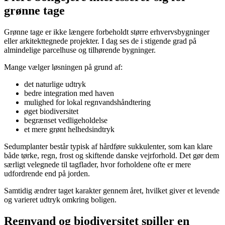
grønne tage
Grønne tage er ikke længere forbeholdt større erhvervsbygninger
eller arkitekttegnede projekter. I dag ses de i stigende grad på
almindelige parcelhuse og tilhørende bygninger.
Mange vælger løsningen på grund af:
det naturlige udtryk
bedre integration med haven
mulighed for lokal regnvandshåndtering
øget biodiversitet
begrænset vedligeholdelse
et mere grønt helhedsindtryk
Sedumplanter består typisk af hårdføre sukkulenter, som kan klare
både tørke, regn, frost og skiftende danske vejrforhold. Det gør dem
særligt velegnede til tagflader, hvor forholdene ofte er mere
udfordrende end på jorden.
Samtidig ændrer taget karakter gennem året, hvilket giver et levende
og varieret udtryk omkring boligen.
Regnvand og biodiversitet spiller en