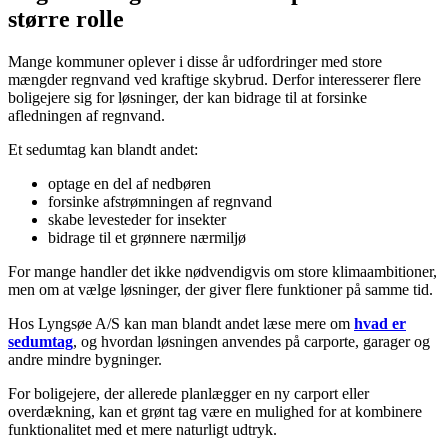
større rolle
Mange kommuner oplever i disse år udfordringer med store
mængder regnvand ved kraftige skybrud. Derfor interesserer flere
boligejere sig for løsninger, der kan bidrage til at forsinke
afledningen af regnvand.
Et sedumtag kan blandt andet:
optage en del af nedbøren
forsinke afstrømningen af regnvand
skabe levesteder for insekter
bidrage til et grønnere nærmiljø
For mange handler det ikke nødvendigvis om store klimaambitioner,
men om at vælge løsninger, der giver flere funktioner på samme tid.
Hos Lyngsøe A/S kan man blandt andet læse mere om
hvad er
sedumtag
, og hvordan løsningen anvendes på carporte, garager og
andre mindre bygninger.
For boligejere, der allerede planlægger en ny carport eller
overdækning, kan et grønt tag være en mulighed for at kombinere
funktionalitet med et mere naturligt udtryk.