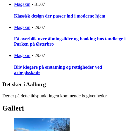
Magaxin
•
31.07
Klassisk design der passer ind i moderne hjem
Magaxin
•
29.07
Få overblik over åbningstider og booking hos tandlæge i
Parken på Østerbro
Magaxin
•
29.07
Bliv klogere på erstatning og rettigheder ved
arbejdsskade
Det sker i Aalborg
Der er på dette tidspunkt ingen kommende begivenheder.
Galleri