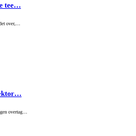
ne tee…
ndet over,…
tektor…
ngen overtag…