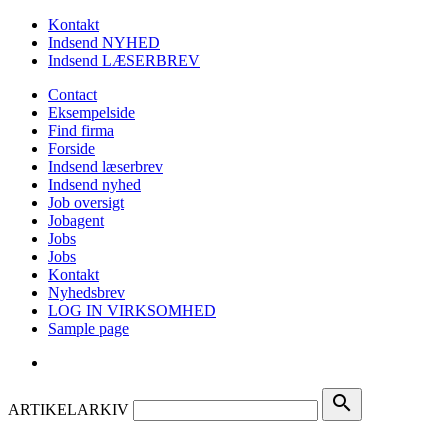
Kontakt
Indsend NYHED
Indsend LÆSERBREV
Contact
Eksempelside
Find firma
Forside
Indsend læserbrev
Indsend nyhed
Job oversigt
Jobagent
Jobs
Jobs
Kontakt
Nyhedsbrev
LOG IN VIRKSOMHED
Sample page
search
ARTIKELARKIV