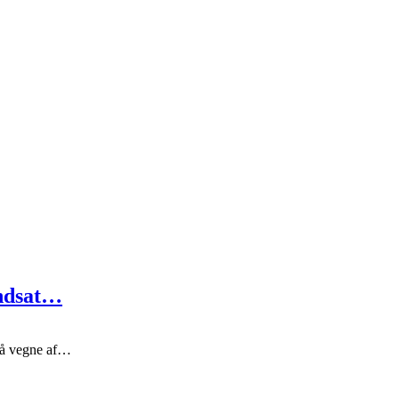
indsat…
på vegne af…