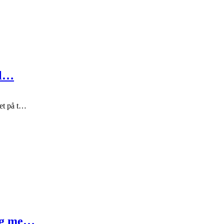
il…
get på t…
 og me…