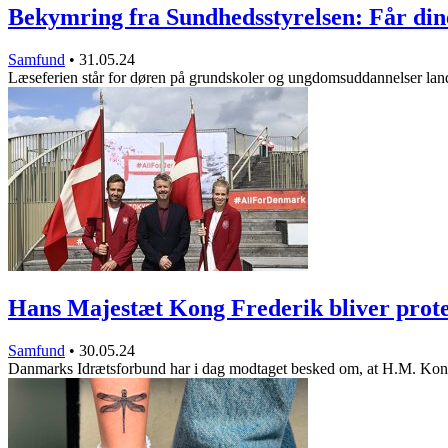
Bekymring fra Sundhedsstyrelsen: Får di
Samfund
•
31.05.24
Læseferien står for døren på grundskoler og ungdomsuddannelser la
Hans Majestæt Kong Frederik bliver pro
Samfund
•
30.05.24
Danmarks Idrætsforbund har i dag modtaget besked om, at H.M. Ko