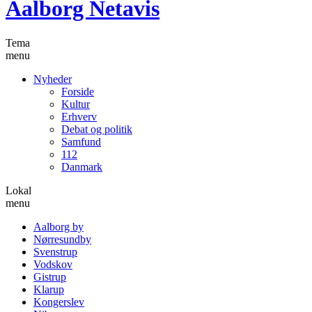
Aalborg Netavis
Tema
menu
Nyheder
Forside
Kultur
Erhverv
Debat og politik
Samfund
112
Danmark
Lokal
menu
Aalborg by
Nørresundby
Svenstrup
Vodskov
Gistrup
Klarup
Kongerslev