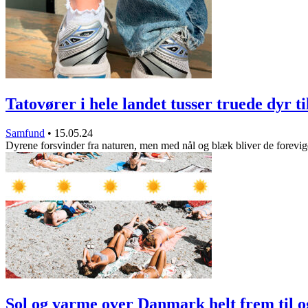
Tatovører i hele landet tusser truede dyr t
Samfund
•
15.05.24
Dyrene forsvinder fra naturen, men med nål og blæk bliver de forevi
Sol og varme over Danmark helt frem til