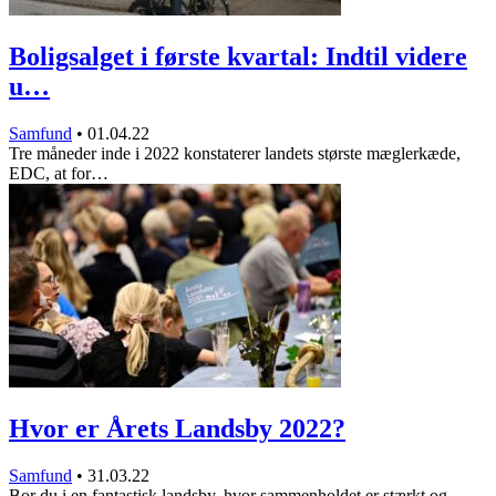
Boligsalget i første kvartal: Indtil videre
u…
Samfund
•
01.04.22
Tre måneder inde i 2022 konstaterer landets største mæglerkæde,
EDC, at for…
Hvor er Årets Landsby 2022?
Samfund
•
31.03.22
Bor du i en fantastisk landsby, hvor sammenholdet er stærkt og