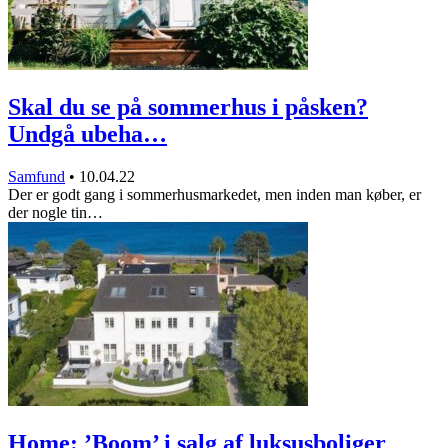
Skal du se på sommerhus i påsken?
Undgå ubeha…
Samfund
•
10.04.22
Der er godt gang i sommerhusmarkedet, men inden man køber, er
der nogle tin…
Home: ’Boom’ i salg af luksusboliger