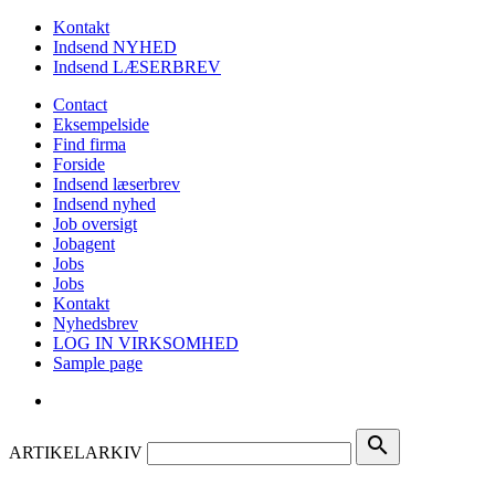
Kontakt
Indsend NYHED
Indsend LÆSERBREV
Contact
Eksempelside
Find firma
Forside
Indsend læserbrev
Indsend nyhed
Job oversigt
Jobagent
Jobs
Jobs
Kontakt
Nyhedsbrev
LOG IN VIRKSOMHED
Sample page
search
ARTIKELARKIV