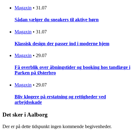
Magaxin
•
31.07
Sådan vælger du sneakers til aktive børn
Magaxin
•
31.07
Klassisk design der passer ind i moderne hjem
Magaxin
•
29.07
Få overblik over åbningstider og booking hos tandlæge i
Parken på Østerbro
Magaxin
•
29.07
Bliv klogere på erstatning og rettigheder ved
arbejdsskade
Det sker i Aalborg
Der er på dette tidspunkt ingen kommende begivenheder.