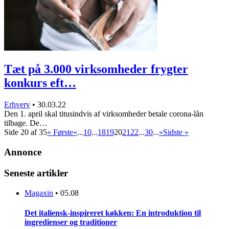
Tæt på 3.000 virksomheder frygter
konkurs eft…
Erhverv
•
30.03.22
Den 1. april skal titusindvis af virksomheder betale corona-lån
tilbage. De…
Side 20 af 35
« Første
«
...
10
...
18
19
20
21
22
...
30
...
»
Sidste »
Annonce
Seneste artikler
Magaxin
•
05.08
Det italiensk-inspireret køkken: En introduktion til
ingredienser og traditioner