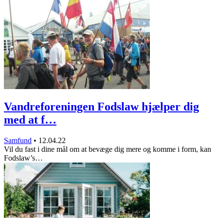
Vandreforeningen Fodslaw hjælper dig
med at f…
Samfund
•
12.04.22
Vil du fast i dine mål om at bevæge dig mere og komme i form, kan
Fodslaw’s…