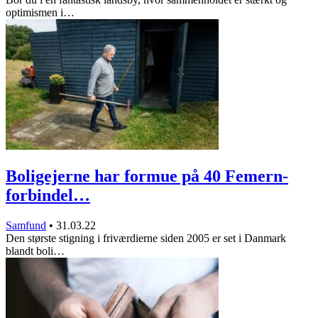
optimismen i…
Boligejerne har formue på 40 Femern-
forbindel…
Samfund
•
31.03.22
Den største stigning i friværdierne siden 2005 er set i Danmark
blandt boli…