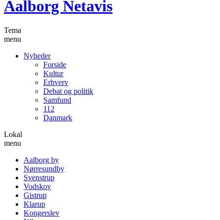
Aalborg Netavis
Tema
menu
Nyheder
Forside
Kultur
Erhverv
Debat og politik
Samfund
112
Danmark
Lokal
menu
Aalborg by
Nørresundby
Svenstrup
Vodskov
Gistrup
Klarup
Kongerslev