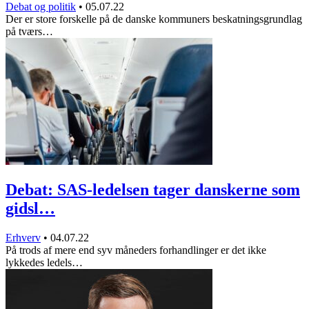
Debat og politik
•
05.07.22
Der er store forskelle på de danske kommuners beskatningsgrundlag
på tværs…
Debat: SAS-ledelsen tager danskerne som
gidsl…
Erhverv
•
04.07.22
På trods af mere end syv måneders forhandlinger er det ikke
lykkedes ledels…