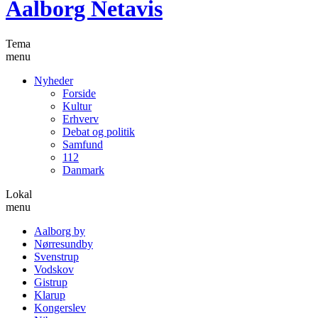
Aalborg Netavis
Tema
menu
Nyheder
Forside
Kultur
Erhverv
Debat og politik
Samfund
112
Danmark
Lokal
menu
Aalborg by
Nørresundby
Svenstrup
Vodskov
Gistrup
Klarup
Kongerslev