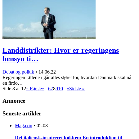
Landdistrikter: Hvor er regeringens
hensyn ti…
Debat og politik
•
14.06.22
Regeringen løftede i går aftes sløret for, hvordan Danmark skal nå
en firdo…
Side 8 af 12
« Første
«
...
6
7
8
9
10
...
»
Sidste »
Annonce
Seneste artikler
Magaxin
•
05.08
Det italiensk-inspireret køkken: En introduktion til