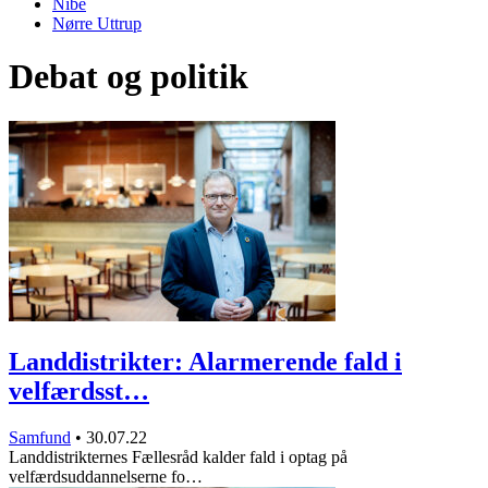
Nibe
Nørre Uttrup
Debat og politik
Landdistrikter: Alarmerende fald i
velfærdsst…
Samfund
•
30.07.22
Landdistrikternes Fællesråd kalder fald i optag på
velfærdsuddannelserne fo…