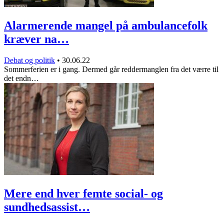
Alarmerende mangel på ambulancefolk
kræver na…
Debat og politik
•
30.06.22
Sommerferien er i gang. Dermed går reddermanglen fra det værre til
det endn…
Mere end hver femte social- og
sundhedsassist…