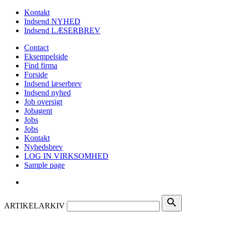
Kontakt
Indsend NYHED
Indsend LÆSERBREV
Contact
Eksempelside
Find firma
Forside
Indsend læserbrev
Indsend nyhed
Job oversigt
Jobagent
Jobs
Jobs
Kontakt
Nyhedsbrev
LOG IN VIRKSOMHED
Sample page
search
ARTIKELARKIV