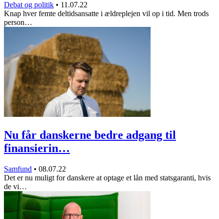
Debat og politik
•
11.07.22
Knap hver femte deltidsansatte i ældreplejen vil op i tid. Men trods
person…
Nu får danskerne bedre adgang til
finansierin…
Samfund
•
08.07.22
Det er nu muligt for danskere at optage et lån med statsgaranti, hvis
de vi…