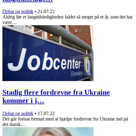
Debat og politik
•
21.07.22
Aldrig før er langtidsledigheden faldet så meget på et år, som det har
være…
Stadig flere fordrevne fra Ukraine
kommer i j…
Debat og politik
•
17.07.22
Det går fortsat fremad med at hjælpe fordrevne fra Ukraine ind på
det dansk…