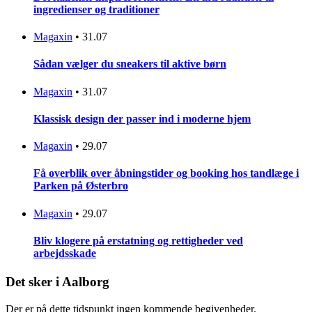
ingredienser og traditioner
Magaxin
•
31.07
Sådan vælger du sneakers til aktive børn
Magaxin
•
31.07
Klassisk design der passer ind i moderne hjem
Magaxin
•
29.07
Få overblik over åbningstider og booking hos tandlæge i
Parken på Østerbro
Magaxin
•
29.07
Bliv klogere på erstatning og rettigheder ved
arbejdsskade
Det sker i Aalborg
Der er på dette tidspunkt ingen kommende begivenheder.