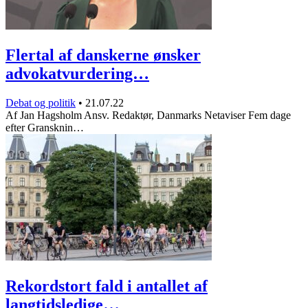
Flertal af danskerne ønsker
advokatvurdering…
Debat og politik
•
21.07.22
Af Jan Hagsholm Ansv. Redaktør, Danmarks Netaviser Fem dage
efter Gransknin…
Rekordstort fald i antallet af
langtidsledige…