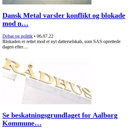
Dansk Metal varsler konflikt og blokade
mod n…
Debat og politik
•
06.07.22
Blokaden er rettet mod et nyt datterselskab, som SAS oprettede
dagen efter…
Se beskatningsgrundlaget for Aalborg
Kommune…