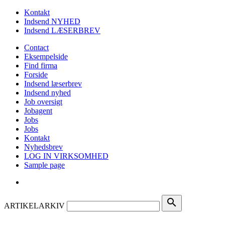
Kontakt
Indsend NYHED
Indsend LÆSERBREV
Contact
Eksempelside
Find firma
Forside
Indsend læserbrev
Indsend nyhed
Job oversigt
Jobagent
Jobs
Jobs
Kontakt
Nyhedsbrev
LOG IN VIRKSOMHED
Sample page
search
ARTIKELARKIV