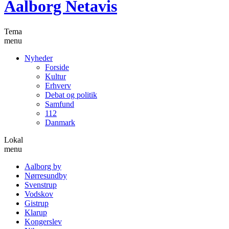
Aalborg Netavis
Tema
menu
Nyheder
Forside
Kultur
Erhverv
Debat og politik
Samfund
112
Danmark
Lokal
menu
Aalborg by
Nørresundby
Svenstrup
Vodskov
Gistrup
Klarup
Kongerslev