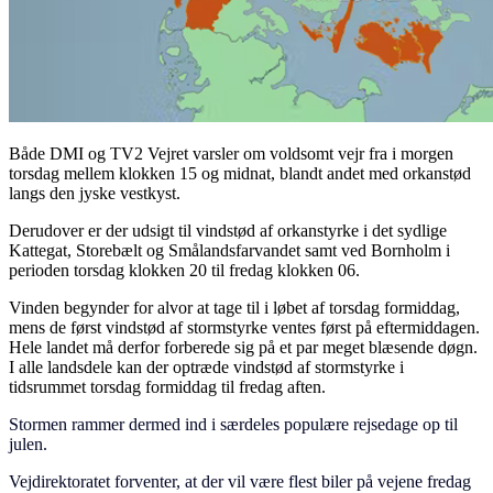
Både DMI og TV2 Vejret varsler om voldsomt vejr fra i morgen
torsdag mellem klokken 15 og midnat, blandt andet med orkanstød
langs den jyske vestkyst.
Derudover er der udsigt til vindstød af orkanstyrke i det sydlige
Kattegat, Storebælt og Smålandsfarvandet samt ved Bornholm i
perioden torsdag klokken 20 til fredag klokken 06.
Vinden begynder for alvor at tage til i løbet af torsdag formiddag,
mens de først vindstød af stormstyrke ventes først på eftermiddagen.
Hele landet må derfor forberede sig på et par meget blæsende døgn.
I alle landsdele kan der optræde vindstød af stormstyrke i
tidsrummet torsdag formiddag til fredag aften.
Stormen rammer dermed ind i særdeles populære rejsedage op til
julen.
Vejdirektoratet forventer, at der vil være flest biler på vejene fredag