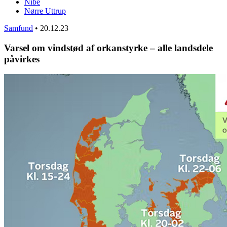
Nibe
Nørre Uttrup
Samfund
•
20.12.23
Varsel om vindstød af orkanstyrke – alle landsdele
påvirkes