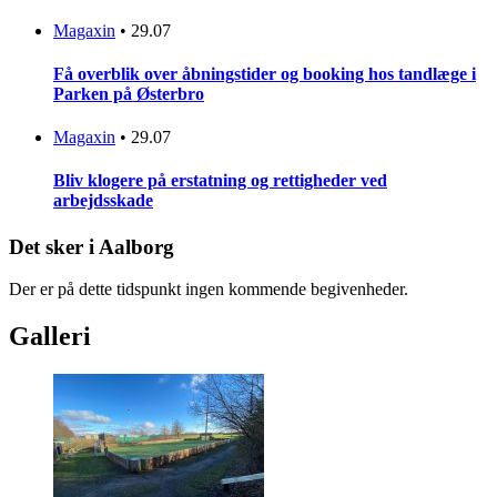
Magaxin
•
29.07
Få overblik over åbningstider og booking hos tandlæge i
Parken på Østerbro
Magaxin
•
29.07
Bliv klogere på erstatning og rettigheder ved
arbejdsskade
Det sker i Aalborg
Der er på dette tidspunkt ingen kommende begivenheder.
Galleri