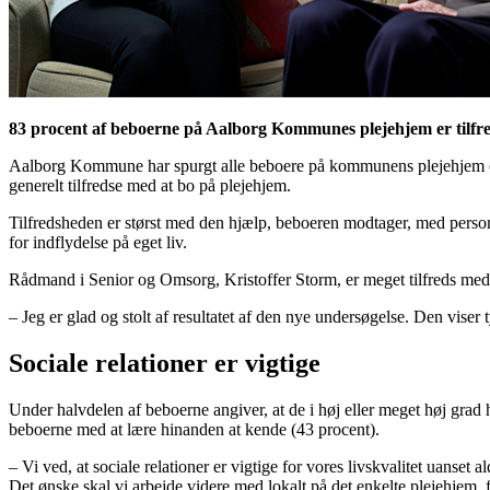
83 procent af beboerne på Aalborg Kommunes plejehjem er tilfred
Aalborg Kommune har spurgt alle beboere på kommunens plejehjem om d
generelt tilfredse med at bo på plejehjem.
Tilfredsheden er størst med den hjælp, beboeren modtager, med person
for indflydelse på eget liv.
Rådmand i Senior og Omsorg, Kristoffer Storm, er meget tilfreds med 
– Jeg er glad og stolt af resultatet af den nye undersøgelse. Den viser t
Sociale relationer er vigtige
Under halvdelen af beboerne angiver, at de i høj eller meget høj gra
beboerne med at lære hinanden at kende (43 procent).
– Vi ved, at sociale relationer er vigtige for vores livskvalitet uanse
Det ønske skal vi arbejde videre med lokalt på det enkelte plejehjem,