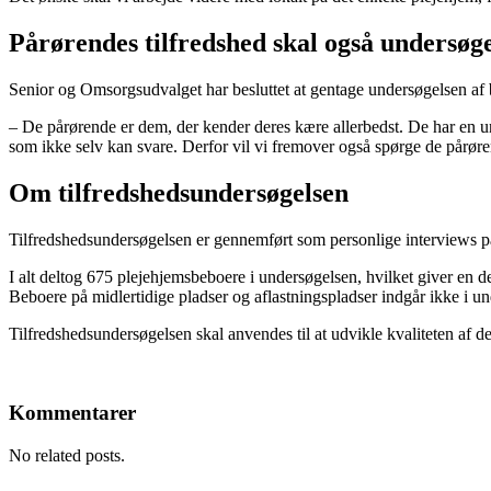
Pårørendes tilfredshed skal også undersøg
Senior og Omsorgsudvalget har besluttet at gentage undersøgelsen af b
– De pårørende er dem, der kender deres kære allerbedst. De har en u
som ikke selv kan svare. Derfor vil vi fremover også spørge de pårøre
Om tilfredshedsundersøgelsen
Tilfredshedsundersøgelsen er gennemført som personlige interviews på 
I alt deltog 675 plejehjemsbeboere i undersøgelsen, hvilket giver en d
Beboere på midlertidige pladser og aflastningspladser indgår ikke i u
Tilfredshedsundersøgelsen skal anvendes til at udvikle kvaliteten af
Kommentarer
No related posts.