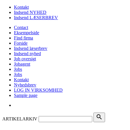
Kontakt
Indsend NYHED
Indsend LÆSERBREV
Contact
Eksempelside
Find firma
Forside
Indsend læserbrev
Indsend nyhed
Job oversigt
Jobagent
Jobs
Jobs
Kontakt
Nyhedsbrev
LOG IN VIRKSOMHED
Sample page
search
ARTIKELARKIV