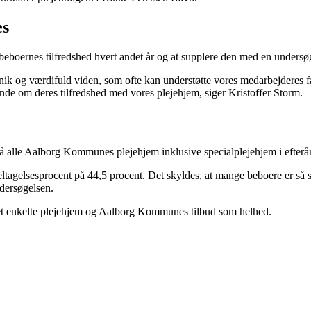
es
eboernes tilfredshed hvert andet år og at supplere den med en undersøg
nik og værdifuld viden, som ofte kan understøtte vores medarbejderes 
nde om deres tilfredshed med vores plejehjem, siger Kristoffer Storm.
alle Aalborg Kommunes plejehjem inklusive specialplejehjem i efteråret
eltagelsesprocent på 44,5 procent. Det skyldes, at mange beboere er så 
ndersøgelsen.
 det enkelte plejehjem og Aalborg Kommunes tilbud som helhed.