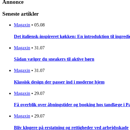
Annonce
Seneste artikler
Magaxin
•
05.08
Det italiensk-inspireret køkken: En introduktion til ingredi
Magaxin
•
31.07
Sådan vælger du sneakers til aktive børn
Magaxin
•
31.07
Klassisk design der passer ind i moderne hjem
Magaxin
•
29.07
Få overblik over åbningstider og booking hos tandlæge i 
Magaxin
•
29.07
Bliv klogere på erstatning og rettigheder ved arbejdsskade