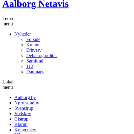
Aalborg Netavis
Tema
menu
Nyheder
Forside
Kultur
Erhverv
Debat og politik
Samfund
112
Danmark
Lokal
menu
Aalborg by
Nørresundby
Svenstrup
Vodskov
Gistrup
Klarup
Kongerslev