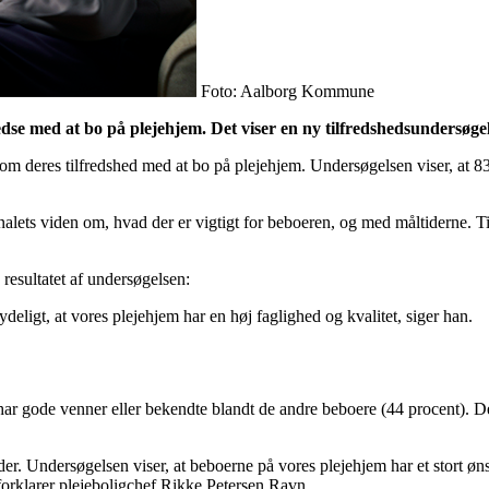
Foto: Aalborg Kommune
se med at bo på plejehjem. Det viser en ny tilfredshedsundersøgel
eres tilfredshed med at bo på plejehjem. Undersøgelsen viser, at 83 p
alets viden om, hvad der er vigtigt for beboeren, og med måltiderne. T
resultatet af undersøgelsen:
ydeligt, at vores plejehjem har en høj faglighed og kvalitet, siger han.
d har gode venner eller bekendte blandt de andre beboere (44 procent).
t alder. Undersøgelsen viser, at beboerne på vores plejehjem har et stort
 forklarer plejeboligchef Rikke Petersen Ravn.