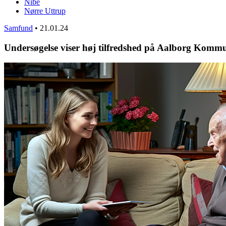
Nibe
Nørre Uttrup
Samfund
•
21.01.24
Undersøgelse viser høj tilfredshed på Aalborg Komm