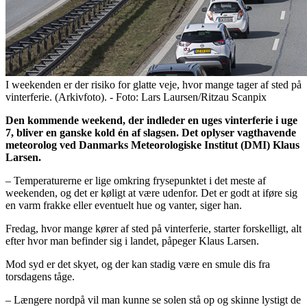
I weekenden er der risiko for glatte veje, hvor mange tager af sted på
vinterferie. (Arkivfoto). - Foto: Lars Laursen/Ritzau Scanpix
Den kommende weekend, der indleder en uges vinterferie i uge
7, bliver en ganske kold én af slagsen. Det oplyser vagthavende
meteorolog ved Danmarks Meteorologiske Institut (DMI) Klaus
Larsen.
– Temperaturerne er lige omkring frysepunktet i det meste af
weekenden, og det er køligt at være udenfor. Det er godt at iføre sig
en varm frakke eller eventuelt hue og vanter, siger han.
Fredag, hvor mange kører af sted på vinterferie, starter forskelligt, alt
efter hvor man befinder sig i landet, påpeger Klaus Larsen.
Mod syd er det skyet, og der kan stadig være en smule dis fra
torsdagens tåge.
– Længere nordpå vil man kunne se solen stå op og skinne lystigt de