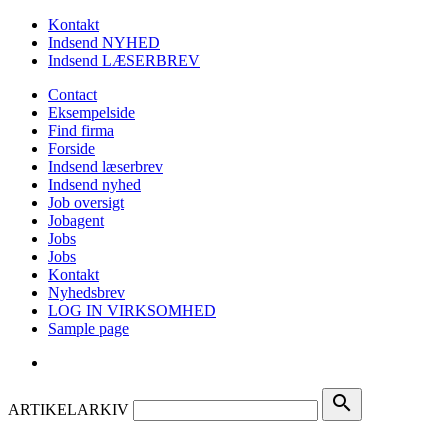
Kontakt
Indsend NYHED
Indsend LÆSERBREV
Contact
Eksempelside
Find firma
Forside
Indsend læserbrev
Indsend nyhed
Job oversigt
Jobagent
Jobs
Jobs
Kontakt
Nyhedsbrev
LOG IN VIRKSOMHED
Sample page
search
ARTIKELARKIV