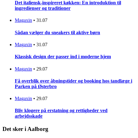
Det italiensk-inspireret køkken: En introduktion til
ingredienser og traditioner
Magaxin
•
31.07
Sådan vælger du sneakers til aktive børn
Magaxin
•
31.07
Klassisk design der passer ind i moderne hjem
Magaxin
•
29.07
Få overblik over åbningstider og booking hos tandlæge i
Parken på Østerbro
Magaxin
•
29.07
Bliv klogere på erstatning og rettigheder ved
arbejdsskade
Det sker i Aalborg