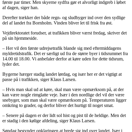
første par timer. Men skyerne sydfra gør et alvorligt indgreb i løbet
af dagen, siger han.
Derefter trækker der både regn- og sludbyger ind over den sydlige
del af landet fra Bornholm. Vinden bliver let til frisk fra øst.
Vejdirektoratet forudser, at trafikken bliver værst fredag, skriver det
på sin hjemmeside.
– Her vil den første udrejsetrafik blande sig med eftermiddagens
myldretidstrafik. Det er særligt ud fra de større byer i tidsrummet fra
14.00 til 18.00. Vi anbefaler derfor at køre uden for dette tidsrum,
lyder det.
Bygerne hærger stadig landet lørdag, og især her er det vigtigt at
passe på i trafikken, siger Klaus Larsen.
– Hvis man skal ud at køre, skal man være opmærksom på, at der
kan være nogle rimglatte veje. Især i den nordlige del vil der være
snebyger, som man skal være opmærksom på. Temperaturen ligger
omkring to grader, og derfor bliver det hurtigt til noget smat.
– Senere på dagen er der lidt sol hist og pist til de heldige. Men det
er stadig i den kølige afdeling, siger Klaus Larsen.
Søndag begynder opklaringen at brede sig ind over landet. Især i