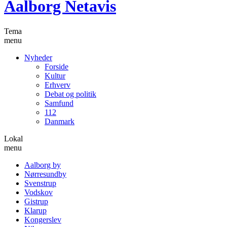
Aalborg Netavis
Tema
menu
Nyheder
Forside
Kultur
Erhverv
Debat og politik
Samfund
112
Danmark
Lokal
menu
Aalborg by
Nørresundby
Svenstrup
Vodskov
Gistrup
Klarup
Kongerslev