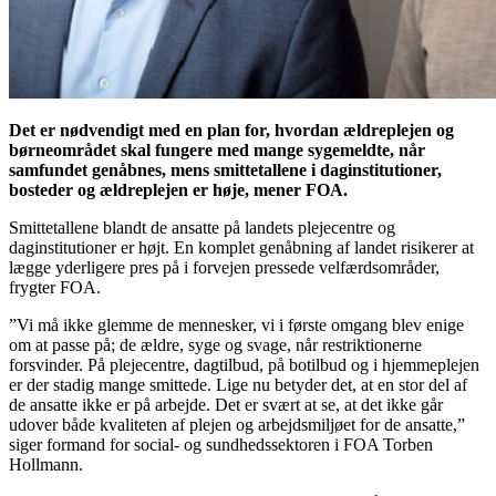
Det er nødvendigt med en plan for, hvordan ældreplejen og
børneområdet skal fungere med mange sygemeldte, når
samfundet genåbnes, mens smittetallene i daginstitutioner,
bosteder og ældreplejen er høje, mener FOA.
Smittetallene blandt de ansatte på landets plejecentre og
daginstitutioner er højt. En komplet genåbning af landet risikerer at
lægge yderligere pres på i forvejen pressede velfærdsområder,
frygter FOA.
”Vi må ikke glemme de mennesker, vi i første omgang blev enige
om at passe på; de ældre, syge og svage, når restriktionerne
forsvinder. På plejecentre, dagtilbud, på botilbud og i hjemmeplejen
er der stadig mange smittede. Lige nu betyder det, at en stor del af
de ansatte ikke er på arbejde. Det er svært at se, at det ikke går
udover både kvaliteten af plejen og arbejdsmiljøet for de ansatte,”
siger formand for social- og sundhedssektoren i FOA Torben
Hollmann.