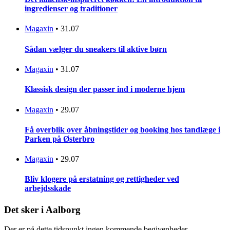
ingredienser og traditioner
Magaxin
•
31.07
Sådan vælger du sneakers til aktive børn
Magaxin
•
31.07
Klassisk design der passer ind i moderne hjem
Magaxin
•
29.07
Få overblik over åbningstider og booking hos tandlæge i
Parken på Østerbro
Magaxin
•
29.07
Bliv klogere på erstatning og rettigheder ved
arbejdsskade
Det sker i Aalborg
Der er på dette tidspunkt ingen kommende begivenheder.