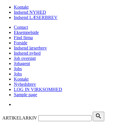
Kontakt
Indsend NYHED
Indsend LÆSERBREV
Contact
Eksempelside
Find firma
Forside
Indsend læserbrev
Indsend nyhed
Job oversigt
Jobagent
Jobs
Jobs
Kontakt
Nyhedsbrev
LOG IN VIRKSOMHED
Sample page
search
ARTIKELARKIV