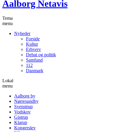
Aalborg Netavis
Tema
menu
Nyheder
Forside
Kultur
Erhverv
Debat og politik
Samfund
112
Danmark
Lokal
menu
Aalborg by
Nørresundby
Svenstrup
Vodskov
Gistrup
Klarup
Kongerslev