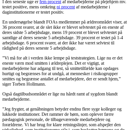
I den seneste uge er
fem procent
af medarbejderne på plejehjem mv.
testet positive, mens omkring
ni procent
af medarbejderne i
daginstitutionerne er testet positiv.
En undersøgelse blandt FOAs medlemmer på ældreområdet viser, at
36 procent svarer, at de slet ikke er blevet selvtestet på en eneste af
deres sidste 5 arbejdsdage, mens 19 procent er blevet selvtestet på
samtlige af deres seneste 5 arbejdsdage. 39 procent er testet på 1-4
arbejdsdage. 6 procent svarer, at der ikke har været selvtest til
rådighed på deres seneste 5 arbejdsdage.
”Vi må for alt i verden ikke lempe på teststrategien. Lige nu er det
eneste værn mod smitten i ældreplejen. Det er vigtigt, at
medarbejderne har adgang til test, så smittetilfælde kan opdages
hurtigt og begrænses for at undgå, at mennesker i risikogrupper
smittes og begrænse antallet af medarbejdere, der er sendt hjem,”
siger Torben Hollmann.
Også dagtilbudsområdet er lige nu hårdt ramt af sygdom blandt
medarbejderne.
”Jeg frygter, at genåbningen betyder endnu flere syge kolleger og
lukkede institutioner. Det rammer de børn, som oplever færre
pædagogisk personale, de tilbageværende medarbejdere og
forældrene. Vi har brug for klare retningslinjer, som afspejler den
virkelighed, som institutionerne står i, som beskytter børnene og de