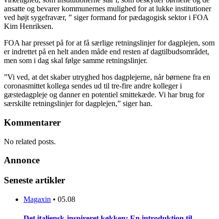
ansatte og bevarer kommunernes mulighed for at lukke institutioner
ved højt sygefravær, ” siger formand for pædagogisk sektor i FOA
Kim Henriksen.
FOA har presset på for at få særlige retningslinjer for dagplejen, som
er indrettet på en helt anden måde end resten af dagtilbudsområdet,
men som i dag skal følge samme retningslinjer.
”Vi ved, at det skaber utryghed hos dagplejerne, når børnene fra en
coronasmittet kollega sendes ud til tre-fire andre kolleger i
gæstedagpleje og danner en potentiel smittekæde. Vi har brug for
særskilte retningslinjer for dagplejen,” siger han.
Kommentarer
No related posts.
Annonce
Seneste artikler
Magaxin
•
05.08
Det italiensk-inspireret køkken: En introduktion til