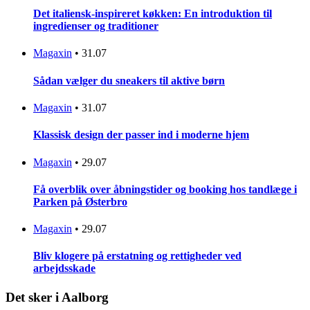
Det italiensk-inspireret køkken: En introduktion til
ingredienser og traditioner
Magaxin
•
31.07
Sådan vælger du sneakers til aktive børn
Magaxin
•
31.07
Klassisk design der passer ind i moderne hjem
Magaxin
•
29.07
Få overblik over åbningstider og booking hos tandlæge i
Parken på Østerbro
Magaxin
•
29.07
Bliv klogere på erstatning og rettigheder ved
arbejdsskade
Det sker i Aalborg