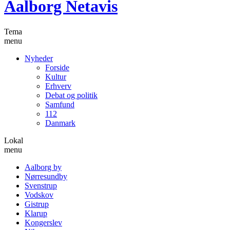
Aalborg Netavis
Tema
menu
Nyheder
Forside
Kultur
Erhverv
Debat og politik
Samfund
112
Danmark
Lokal
menu
Aalborg by
Nørresundby
Svenstrup
Vodskov
Gistrup
Klarup
Kongerslev