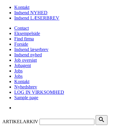
Kontakt
Indsend NYHED
Indsend LÆSERBREV
Contact
Eksempelside
Find firma
Forside
Indsend læserbrev
Indsend nyhed
Job oversigt
Jobagent
Jobs
Jobs
Kontakt
Nyhedsbrev
LOG IN VIRKSOMHED
Sample page
search
ARTIKELARKIV