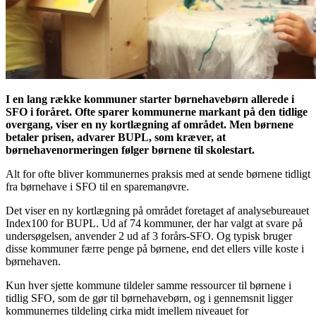
I en lang række kommuner starter børnehavebørn allerede i
SFO i foråret. Ofte sparer kommunerne markant på den tidlige
overgang, viser en ny kortlægning af området. Men børnene
betaler prisen, advarer BUPL, som kræver, at
børnehavenormeringen følger børnene til skolestart.
Alt for ofte bliver kommunernes praksis med at sende børnene tidligt
fra børnehave i SFO til en sparemanøvre.
Det viser en ny kortlægning på området foretaget af analysebureauet
Index100 for BUPL. Ud af 74 kommuner, der har valgt at svare på
undersøgelsen, anvender 2 ud af 3 forårs-SFO. Og typisk bruger
disse kommuner færre penge på børnene, end det ellers ville koste i
børnehaven.
Kun hver sjette kommune tildeler samme ressourcer til børnene i
tidlig SFO, som de gør til børnehavebørn, og i gennemsnit ligger
kommunernes tildeling cirka midt imellem niveauet for