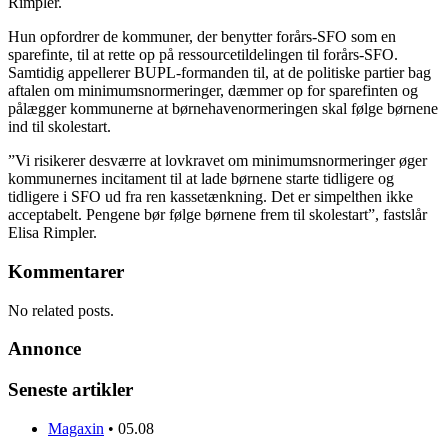
Rimpler.
Hun opfordrer de kommuner, der benytter forårs-SFO som en
sparefinte, til at rette op på ressourcetildelingen til forårs-SFO.
Samtidig appellerer BUPL-formanden til, at de politiske partier bag
aftalen om minimumsnormeringer, dæmmer op for sparefinten og
pålægger kommunerne at børnehavenormeringen skal følge børnene
ind til skolestart.
”Vi risikerer desværre at lovkravet om minimumsnormeringer øger
kommunernes incitament til at lade børnene starte tidligere og
tidligere i SFO ud fra ren kassetænkning. Det er simpelthen ikke
acceptabelt. Pengene bør følge børnene frem til skolestart”, fastslår
Elisa Rimpler.
Kommentarer
No related posts.
Annonce
Seneste artikler
Magaxin
•
05.08