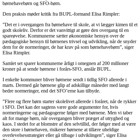
børnehavebørn og SFO-børn.
Den praksis møder kritik fra BUPL-formand Elisa Rimpler:
”Det er i overgangen fra børnehave til skole, at vi lægger kimen til et
godt skoleliv. Derfor er det vanvittigt at gøre den overgang til en
spareøvelse. Kommunerne sætter økonomiske hensyn over de
pædagogiske hensyn til børnenes trivsel og udvikling, når de snyder
dem for de normeringer, de har krav på som børnehavebørn”, siger
Elisa Rimpler.
Samlet set sparer kommunerne årligt i omegnen af 200 millioner
kroner på at sende børnene i forårs-SFO, anslår BUPL.
I enkelte kommuner bliver børnene sendt i tidlig SFO allerede i
marts. Dermed går børnene glip af adskillige måneder med langt
bedre normeringer, end det SFO’erne kan tilbyde.
”Flere og flere børn starter skolelivet allerede i foråret, når de rykker
i SFO. Det kan der sagtens være gode argumenter for, hvis
normeringerne og pædagogerne følger med børnene. Men vi taber
alt for mange børn, når overgangen bliver præget af utryghed og
kaos. I stedet for at blomstre af den selvtillid, der følger med at være
den store i børnehaven, risikerer børnene at tillære uheldige
overlevelsesstrategier eller gå tilbage i udviklingen”, siger Elisa