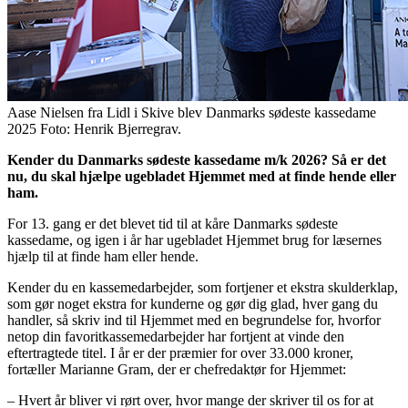
Aase Nielsen fra Lidl i Skive blev Danmarks sødeste kassedame
2025 Foto: Henrik Bjerregrav.
Kender du Danmarks sødeste kassedame m/k 2026? Så er det
nu, du skal hjælpe ugebladet Hjemmet med at finde hende eller
ham.
For 13. gang er det blevet tid til at kåre Danmarks sødeste
kassedame, og igen i år har ugebladet Hjemmet brug for læsernes
hjælp til at finde ham eller hende.
Kender du en kassemedarbejder, som fortjener et ekstra skulderklap,
som gør noget ekstra for kunderne og gør dig glad, hver gang du
handler, så skriv ind til Hjemmet med en begrundelse for, hvorfor
netop din favoritkassemedarbejder har fortjent at vinde den
eftertragtede titel. I år er der præmier for over 33.000 kroner,
fortæller Marianne Gram, der er chefredaktør for Hjemmet:
– Hvert år bliver vi rørt over, hvor mange der skriver til os for at