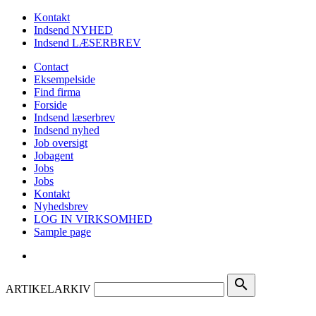
Kontakt
Indsend NYHED
Indsend LÆSERBREV
Contact
Eksempelside
Find firma
Forside
Indsend læserbrev
Indsend nyhed
Job oversigt
Jobagent
Jobs
Jobs
Kontakt
Nyhedsbrev
LOG IN VIRKSOMHED
Sample page
search
ARTIKELARKIV