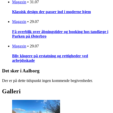
Magaxin
•
31.07
Klassisk design der passer ind i moderne hjem
Magaxin
•
29.07
Få overblik over åbningstider og booking hos tandlæge i
Parken på Østerbro
Magaxin
•
29.07
Bliv klogere på erstatning og rettigheder ved
arbejdsskade
Det sker i Aalborg
Der er på dette tidspunkt ingen kommende begivenheder.
Galleri