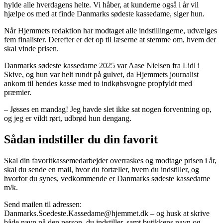
hylde alle hverdagens helte. Vi håber, at kunderne også i år vil
hjælpe os med at finde Danmarks sødeste kassedame, siger hun.
Når Hjemmets redaktion har modtaget alle indstillingerne, udvælges
fem finalister. Derefter er det op til læserne at stemme om, hvem der
skal vinde prisen.
Danmarks sødeste kassedame 2025 var Aase Nielsen fra Lidl i
Skive, og hun var helt rundt på gulvet, da Hjemmets journalist
ankom til hendes kasse med to indkøbsvogne propfyldt med
præmier.
– Jøsses en mandag! Jeg havde slet ikke sat nogen forventning op,
og jeg er vildt rørt, udbrød hun dengang.
Sådan indstiller du din favorit
Skal din favoritkassemedarbejder overraskes og modtage prisen i år,
skal du sende en mail, hvor du fortæller, hvem du indstiller, og
hvorfor du synes, vedkommende er Danmarks sødeste kassedame
m/k.
Send mailen til adressen:
Danmarks.Soedeste.Kassedame@hjemmet.dk – og husk at skrive
både navn på den person, du indstiller, samt butikkens navn og