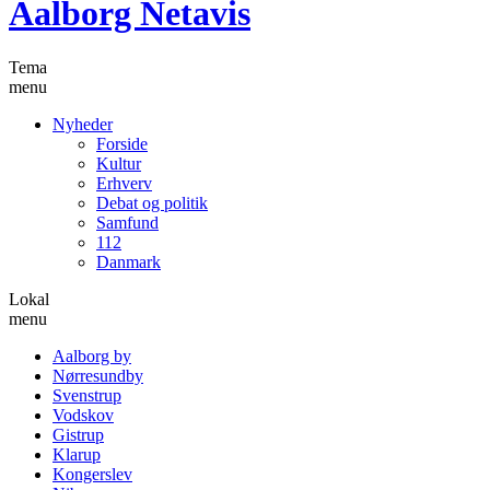
Aalborg Netavis
Tema
menu
Nyheder
Forside
Kultur
Erhverv
Debat og politik
Samfund
112
Danmark
Lokal
menu
Aalborg by
Nørresundby
Svenstrup
Vodskov
Gistrup
Klarup
Kongerslev