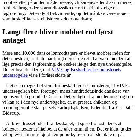
mobbes eller på anden måde presses, chikaneres eller diskrimineres,
fordi de bruger deres grundlovssikrede ret til frit at vælge en
fagforening. Det er dybt bekymrende, og det må ikke være noget,
som beskæftigelsesministeren sidder overhørig.
Langt flere bliver mobbet end først
antaget
Mere end 10.000 danske lønmodtagere er blevet mobbet inden for
det seneste år, fordi de har brugt deres frie ret til at være medlem af
lige præcis den fagforening, de ønsker ifølge den nye undersøgelse.
Det er tusinder flere, end
VIVE og Beskæftigelsesministeriets
undersøgelse
viste i foråret sidste år.
– Det er jo meget bekvemt for beskæftigelsesministeren, at VIVE-
undersøgelsen blev foretaget, mens hundredetusinde danskere var
hjemsendt på grund af Corona. Det, vi hører fra medlemmer, og som
vi kan se i den nye undersøgelse, er, at presset, chikanen og
mobningen ofte sker på selve arbejdspladsen, lyder det fra Eik Dahl
Bidstrup.
– At blive frosset ude af fællesskabet, at spise frokost alene, at
kolleger nægter at hjælpe, at de taler grimt til én. Det er klart, at det
vil opleves i mindre grad i en periode, hvor man slet ikke er på