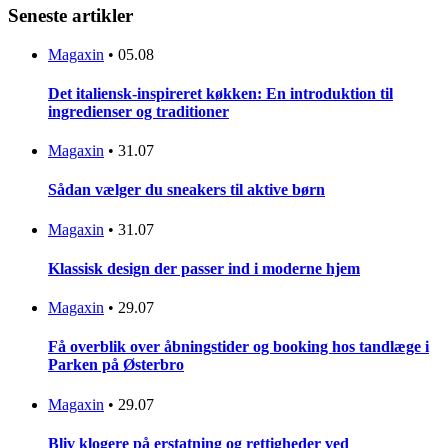
Seneste artikler
Magaxin
•
05.08
Det italiensk-inspireret køkken: En introduktion til
ingredienser og traditioner
Magaxin
•
31.07
Sådan vælger du sneakers til aktive børn
Magaxin
•
31.07
Klassisk design der passer ind i moderne hjem
Magaxin
•
29.07
Få overblik over åbningstider og booking hos tandlæge i
Parken på Østerbro
Magaxin
•
29.07
Bliv klogere på erstatning og rettigheder ved