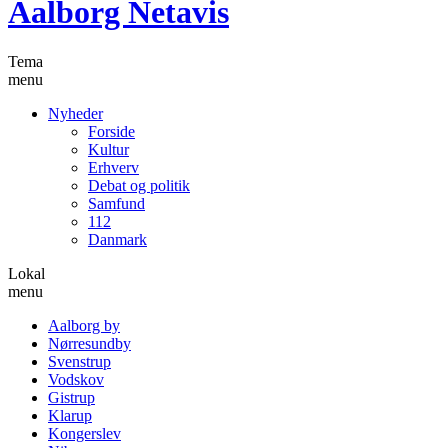
Aalborg Netavis
Tema
menu
Nyheder
Forside
Kultur
Erhverv
Debat og politik
Samfund
112
Danmark
Lokal
menu
Aalborg by
Nørresundby
Svenstrup
Vodskov
Gistrup
Klarup
Kongerslev