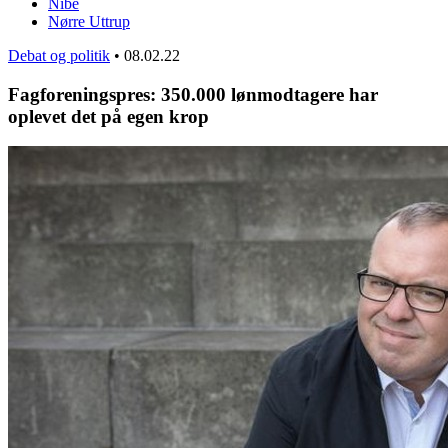
Nibe
Nørre Uttrup
Debat og politik
•
08.02.22
Fagforeningspres: 350.000 lønmodtagere har
oplevet det på egen krop