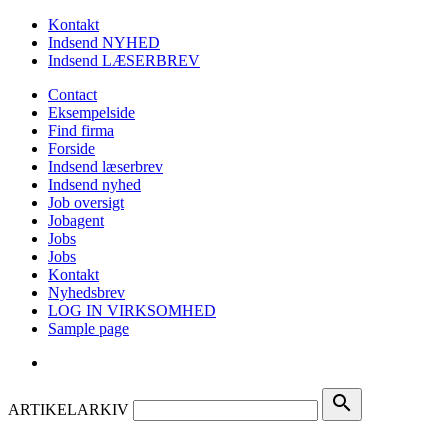
Kontakt
Indsend NYHED
Indsend LÆSERBREV
Contact
Eksempelside
Find firma
Forside
Indsend læserbrev
Indsend nyhed
Job oversigt
Jobagent
Jobs
Jobs
Kontakt
Nyhedsbrev
LOG IN VIRKSOMHED
Sample page
search
ARTIKELARKIV