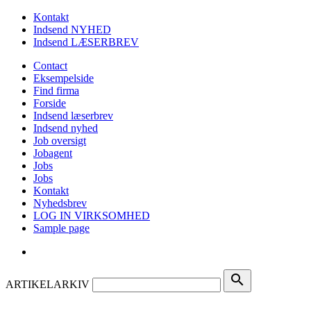
Kontakt
Indsend NYHED
Indsend LÆSERBREV
Contact
Eksempelside
Find firma
Forside
Indsend læserbrev
Indsend nyhed
Job oversigt
Jobagent
Jobs
Jobs
Kontakt
Nyhedsbrev
LOG IN VIRKSOMHED
Sample page
search
ARTIKELARKIV