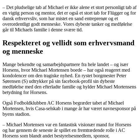
– Det pludselige tab af Michael er ikke alene et stort personligt tab af
en vigtig person og mentor, det er også et stort tab for Flügger og for
dansk erhvervsliv, som har mistet en sand entreprenør og et
overordentligt godt menneske. Vores dybeste tanker og medfølelse
går til Michaels familie i denne svære tid.
Respekteret og vellidt som erhvervsmand
og menneske
Mange bekendte og samarbejdspartnere fra hele landet – og især
Horsens, hvor Michael Mortensen boede – har også reageret med
kondolencer om den tragiske nyhed.
En rystet borgmester Peter
Sørensen (S) udtrykker på sin facebook-profil sin dybeste
medfølelse med den efterladte familie og hylder Michael Mortensens
betydning for Horsens.
Også Fodboldklubben AC Horsens begræder tabet af Michael
Mortensen, hvis Casa-selskab i mange år har været navnesponsor på
byens stadion.
– Michael Mortensen var en fantastisk visionær mand for Horsens
og har gennem de seneste år spillet en fremtrædende rolle i AC
Horsens som blandt andet bestyrelsesmedlem, sponsor,