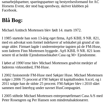
samarbejdspartner, sparringspartner og bestyrelsesformand for AC
Horsens Event, der stod bag speedway, skriver klubben på
Facebook.
Blå Bog:
Michael Antitsch Mortensen blev født 14. marts 1972.
I 1985 startede han som 13-årig eget firma, ApS KBIL 9 NR. 821,
med en advokat som formel indehaver af selskabet på grund af sin
unge alder. Firmaet lagde i underentreprise tagsten på de FM-Huse,
som faderen Finn Mortensen byggede. ApS KBIL 9 NR. 821 kom
senere til at hedde Ejendomsselskabet Casa og M+ Ejendomme.
I løbet af 1990’erne blev Michael Mortensen gradvist medejer af
faderens virksomhed, FM-Huse.
I 2002 fusionerede FM-Huse med Søkjær Huse. Michael Mortensen
solgte i 2006 75 procent af FM Søkjær til kapitalfonden Axcel, og i
2011 solgte han de sidste 25 procent. FM-Søkjær blev i 2010 slået
sammen med Interbyg under navnet HusCompagniet.
I 2005 stiftede Michael Mortensen entreprenørfirmaet Casa A/S med
Peter Rosengren og Per Hansen som mindretalsaktionærer.