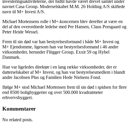
investeringsaktiviteterne, der hidtil havde været drevet samlet under
navnet Casa Group. Moderselskabet M.M. 26 Holding A/S skiftede
navn til M+ Invest A/S.
Michael Mortensens rolle i M+-koncernen blev derefter at være en
del af den overordnede ledelse med Per Hansen, Claus Porsgaard og
Peter Heide Wessel.
Frem til sin død var han bestyrelsesformand i både M+ Invest og
M+ Ejendomme, ligesom han var bestyrelsesformand i 46 andre
virksomheder, herunder Flügger Group, Exxit 59 og Hybel
Danmark.
Han var ligeledes direktør i en lang række virksomheder, der er
datterselskaber af M+ Invest, og han var bestyrelsesmedlem i blandt
andre Jacobsen Plus og Familien Hede Nielsens Fond.
Ifølge M+ stod Michael Mortensen frem til sin død i spidsen for flere
end 8500 boligbyggerier og over 500.000 kvadratmeter
erhvervsbyggeri.
Kommentarer
No related posts.