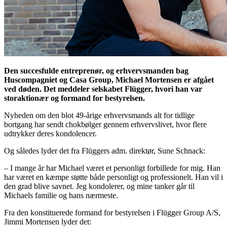
Den succesfulde entreprenør, og erhvervsmanden bag
Huscompagniet og Casa Group,
Michael Mortensen er afgået
ved døden. Det meddeler selskabet Flügger, hvori han var
storaktionær og formand for bestyrelsen.
Nyheden om den blot 49-årige erhvervsmands alt for tidlige
bortgang har sendt chokbølger gennem erhvervslivet, hvor flere
udtrykker deres kondolencer.
Og således lyder det fra Flüggers adm. direktør, Sune Schnack:
– I mange år har Michael været et personligt forbillede for mig. Han
har været en kæmpe støtte både personligt og professionelt. Han vil i
den grad blive savnet. Jeg kondolerer, og mine tanker går til
Michaels familie og hans nærmeste.
Fra den konstituerede formand for bestyrelsen i Flügger Group A/S,
Jimmi Mortensen lyder det: