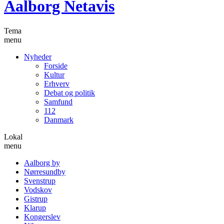
Aalborg Netavis
Tema
menu
Nyheder
Forside
Kultur
Erhverv
Debat og politik
Samfund
112
Danmark
Lokal
menu
Aalborg by
Nørresundby
Svenstrup
Vodskov
Gistrup
Klarup
Kongerslev