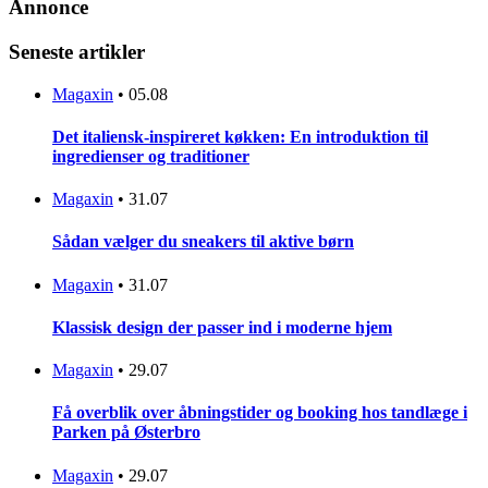
Annonce
Seneste artikler
Magaxin
•
05.08
Det italiensk-inspireret køkken: En introduktion til
ingredienser og traditioner
Magaxin
•
31.07
Sådan vælger du sneakers til aktive børn
Magaxin
•
31.07
Klassisk design der passer ind i moderne hjem
Magaxin
•
29.07
Få overblik over åbningstider og booking hos tandlæge i
Parken på Østerbro
Magaxin
•
29.07