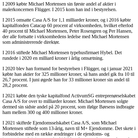
I 2009 købte Michael Mortensen sin første andel af aktier i
malerkoncernen Flügger. I 2015 kom han ind i bestyrelsen.
I 2015 omsatte Casa A/S for 1,1 milliarder kroner, og i 2016 købte
kapitalfonden Catacap 60 procent af virksomheden, hvilket efterlod
40 procent til Michael Mortensen, Peter Rosengren og Per Hansen,
der alle fortsatte i virksomhedens ledelse med Michael Mortensen
som administrerende direktør.
I 2016 stiftede Michael Mortensen typehusfirmaet Hybel. Det
rundede i 2020 en milliard kroner i årlig omsætning.
I 2020 blev han formand for bestyrelsen i Flügger, og i januar 2021
købte han aktier for 325 millioner kroner, så hans andel gik fra 10 til
26,7 procent. I juni øgede han for 33 millioner kroner sin andel til
28,2 procent.
I 2021 købte den tyske kapitalfond ActivumSG entreprenørselskabet
Casa A/S for over to milliarder kroner. Michael Mortensen solgte
dermed sin sidste andel på 20 procent, som ifølge Børsens indbragte
ham mellem 300 og 400 millioner kroner.
I 2021 skiftede Ejendomsselskabet Casa A/S, som Michael
Mortensen stiftede som 13-årig, navn til M+ Ejendomme. Det skete i
forbindelse med en række ændringer i de ejendoms- og