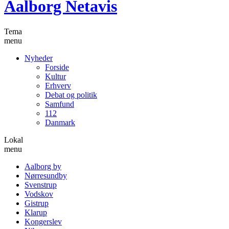
Aalborg Netavis
Tema
menu
Nyheder
Forside
Kultur
Erhverv
Debat og politik
Samfund
112
Danmark
Lokal
menu
Aalborg by
Nørresundby
Svenstrup
Vodskov
Gistrup
Klarup
Kongerslev