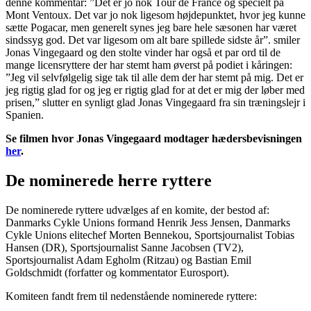
denne kommentar: ”Det er jo nok Tour de France og specielt på
Mont Ventoux. Det var jo nok ligesom højdepunktet, hvor jeg kunne
sætte Pogacar, men generelt synes jeg bare hele sæsonen har været
sindssyg god. Det var ligesom om alt bare spillede sidste år”. smiler
Jonas Vingegaard og den stolte vinder har også et par ord til de
mange licensryttere der har stemt ham øverst på podiet i kåringen:
”Jeg vil selvfølgelig sige tak til alle dem der har stemt på mig. Det er
jeg rigtig glad for og jeg er rigtig glad for at det er mig der løber med
prisen,” slutter en synligt glad Jonas Vingegaard fra sin træningslejr i
Spanien.
Se filmen hvor Jonas Vingegaard modtager hædersbevisningen
her
.
De nominerede herre ryttere
De nominerede ryttere udvælges af en komite, der bestod af:
Danmarks Cykle Unions formand Henrik Jess Jensen, Danmarks
Cykle Unions elitechef Morten Bennekou, Sportsjournalist Tobias
Hansen (DR), Sportsjournalist Sanne Jacobsen (TV2),
Sportsjournalist Adam Egholm (Ritzau) og Bastian Emil
Goldschmidt (forfatter og kommentator Eurosport).
Komiteen fandt frem til nedenstående nominerede ryttere: