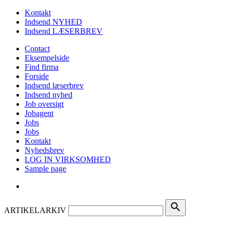
Kontakt
Indsend NYHED
Indsend LÆSERBREV
Contact
Eksempelside
Find firma
Forside
Indsend læserbrev
Indsend nyhed
Job oversigt
Jobagent
Jobs
Jobs
Kontakt
Nyhedsbrev
LOG IN VIRKSOMHED
Sample page
search
ARTIKELARKIV