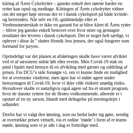
kåring af Årets Cykelrytter – ganske enkelt den største hæder en
rytter kan opnå og modtage. Kåringen af Årets cykelrytter vidner
om det meget høje niveau der er i dansk cykelsport på både kvinde-
og herresiden. Når selv en OL-guldmedalje eller et
Verdensmesterskab er ikke en garanti for at blive kåret til Årets rytter
– bliver jeg ganske enkelt benovet over hvor store og gentagne
resultater der leveres i dansk cykelsport. Det er noget helt særligt, vi
oplever i disse år.” slutter Henrik Jess jensen, der også fungerer som
formand for juryen.
Oprindeligt var det planen at afsløringen skulle have været afviklet
ved et af sæsonens sidste løb eller events. Men Covid-19 stak en
pind i hjulet med hensyn til en afvikling med gæster og uddeling af
prisen. Fra DCU’s side forsøgte vi, om vi kunne finde en mulighed
for at overraske vinderne, men igen har vi måtte agere under
hensyntagen til Covid-19, hvor vi ikke ville risikere unødig risiko.
Herudover skulle vi naturligvis også agere ud fra et stramt program,
hvor de danske ryttere for de flestes vedkommende, allerede er i
opstart af en ny sæson, blandt med deltagelse på træningslejre i
udlandet.
Derfor har vi valgt den løsning, som nu bedst lader sig gøre, nemlig
at overrække prisen virtuelt, via et online ’møde’ i form af et teams
møde, løsning som vi jo alle i dag er fortrolige med.