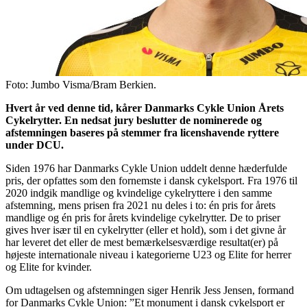
Foto: Jumbo Visma/Bram Berkien.
Hvert år ved denne tid, kårer Danmarks Cykle Union Årets
Cykelrytter. En nedsat jury beslutter de nominerede og
afstemningen baseres på stemmer fra licenshavende ryttere
under DCU.
Siden 1976 har Danmarks Cykle Union uddelt denne hæderfulde
pris, der opfattes som den fornemste i dansk cykelsport. Fra 1976 til
2020 indgik mandlige og kvindelige cykelryttere i den samme
afstemning, mens prisen fra 2021 nu deles i to: én pris for årets
mandlige og én pris for årets kvindelige cykelrytter. De to priser
gives hver især til en cykelrytter (eller et hold), som i det givne år
har leveret det eller de mest bemærkelsesværdige resultat(er) på
højeste internationale niveau i kategorierne U23 og Elite for herrer
og Elite for kvinder.
Om udtagelsen og afstemningen siger Henrik Jess Jensen, formand
for Danmarks Cykle Union: ”Et monument i dansk cykelsport er