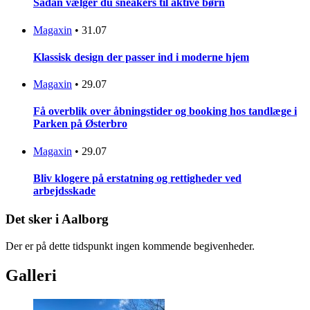
Sådan vælger du sneakers til aktive børn
Magaxin
•
31.07
Klassisk design der passer ind i moderne hjem
Magaxin
•
29.07
Få overblik over åbningstider og booking hos tandlæge i
Parken på Østerbro
Magaxin
•
29.07
Bliv klogere på erstatning og rettigheder ved
arbejdsskade
Det sker i Aalborg
Der er på dette tidspunkt ingen kommende begivenheder.
Galleri