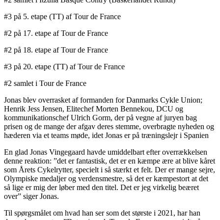
#3 på 5. etape (TT) af Tour de France
#2 på 17. etape af Tour de France
#2 på 18. etape af Tour de France
#3 på 20. etape (TT) af Tour de France
#2 samlet i Tour de France
Jonas blev overrasket af formanden for Danmarks Cykle Union;
Henrik Jess Jensen, Elitechef Morten Bennekou, DCU og
kommunikationschef Ulrich Gorm, der på vegne af juryen bag
prisen og de mange der afgav deres stemme, overbragte nyheden og
hæderen via et teams møde, idet Jonas er på træningslejr i Spanien
En glad Jonas Vingegaard havde umiddelbart efter overrækkelsen
denne reaktion: ”det er fantastisk, det er en kæmpe ære at blive kåret
som Årets Cykelrytter, specielt i så stærkt et felt. Der er mange sejre,
Olympiske medaljer og verdensmestre, så det er kæmpestort at det
så lige er mig der løber med den titel. Det er jeg virkelig beæret
over” siger Jonas.
Til spørgsmålet om hvad han ser som det største i 2021, har han